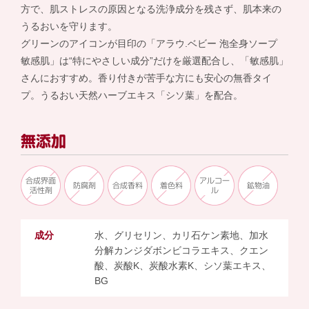
方で、肌ストレスの原因となる洗浄成分を残さず、肌本来の
うるおいを守ります。
グリーンのアイコンが目印の「アラウ.ベビー 泡全身ソープ
敏感肌」は“特にやさしい成分”だけを厳選配合し、「敏感肌」
さんにおすすめ。香り付きが苦手な方にも安心の無香タイ
プ。うるおい天然ハーブエキス「シソ葉」を配合。
無添加
合成界面
アルコー
防腐剤
合成香料
着色料
鉱物油
活性剤
ル
成分
水、グリセリン、カリ石ケン素地、加水
分解カンジダボンビコラエキス、クエン
酸、炭酸K、炭酸水素K、シソ葉エキス、
BG