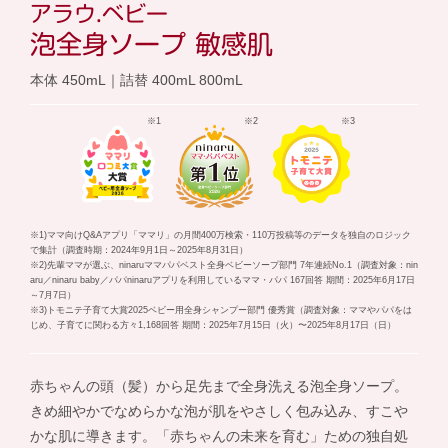
アラウ.ベビー
泡全身ソープ 敏感肌
本体 450mL｜詰替 400mL 800mL
※1
※2
※3
※1)ママ向けQ&Aアプリ「ママリ」の月間400万検索・110万投稿等のデータを独自のロジック
で集計（調査時期：2024年9月1日～2025年8月31日）
※2)先輩ママが選ぶ、ninaruママパパベスト全身ベビーソープ部門 7年連続No.1（調査対象：nin
aru／ninaru baby／パパninaruアプリを利用しているママ・パパ 167回答 期間：2025年6月17日
～7月7日）
※3)トモニテ子育て大賞2025ベビー用全身シャンプー部門 優秀賞（調査対象：ママやパパをは
じめ、子育てに関わる方々1,168回答 期間：2025年7月15日（火）〜2025年8月17日（日）
赤ちゃんの頭（髪）から足先まで全身洗える泡全身ソープ。
きめ細やかでなめらかな泡が肌をやさしく包み込み、すこや
かな肌に導きます。「赤ちゃんの未来を育む」ための独自処