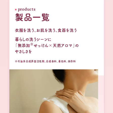
products
製品一覧
衣服を洗う、お肌を洗う、食器を洗う
暮らしの洗うシーンに
※
「無添加
せっけん×天然アロマ」の
やさしさを
quality
アラウ.のこだわり
※石油系合成界面活性剤、合成香料、着色料、保存料
products
製品一覧
アラウブランドトップ
お問い合わせ
よくあるご質問