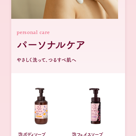
販売店舗検索
利用規約
個人情報保護方針
personal care
メルマガ登録・変更・退会
公式通販
パーソナルケア
Global
やさしく洗って、つるすべ肌へ
泡ボディソープ
泡フェイスソープ