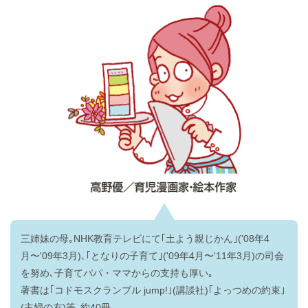
三姉妹の母｡NHK教育テレビにて｢土よう親じかん｣('08年4
月〜'09年3月)､｢となりの子育て｣('09年4月〜'11年3月)の司会
を努め､子育てパパ・ママからの支持も厚い｡
著書は｢コドモスクランブル jump!｣(講談社)｢よっつめの約束｣
(主婦の友)等､約40冊｡