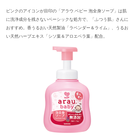
ピンクのアイコンが目印の「アラウ.ベビー 泡全身ソープ」は肌
に洗浄成分を残さないベーシックな処方で、「ふつう肌」さんに
おすすめ。香うるおい天然製油「ラベンダー＆ライム」、うるお
い天然ハーブエキス「シソ葉＆アロエベラ葉」配合。