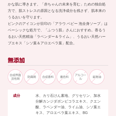
かな肌に導きます。「赤ちゃんの未来を育む」ための独自処
方で、肌ストレスの原因となる洗浄成分を残さず、肌本来の
うるおいを守ります。
ピンクのアイコンが目印の「アラウ.ベビー 泡全身ソープ」は
ベーシックな処方で、「ふつう肌」さんにおすすめ。香るう
るおい天然精油「ラベンダー＆ライム」、うるおい天然ハー
ブエキス「シソ葉＆アロエベラ葉」配合。
無添加
合成界面
アルコー
防腐剤
合成香料
着色料
鉱物油
活性剤
ル
成分
水、カリ石けん素地、グリセリン、加水
分解カンジダボンビコラエキス、クエン
酸、ラベンダー油、ライム油、シソ葉エ
キス、アロエベラ葉エキス、BG