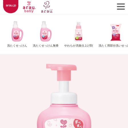
洗たくせっけん
洗たくせっけん無香
やわらか消臭仕上げ剤
洗たく用部分洗いせっ