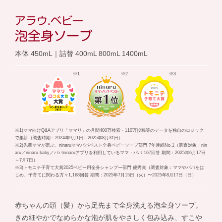
アラウ.ベビー
泡全身ソープ
本体 450mL｜詰替 400mL 800mL 1400mL
※1
※2
※3
※1)ママ向けQ&Aアプリ「ママリ」の月間400万検索・110万投稿等のデータを独自のロジック
で集計（調査時期：2024年9月1日～2025年8月31日）
※2)先輩ママが選ぶ、ninaruママパパベスト全身ベビーソープ部門 7年連続No.1（調査対象：nin
aru／ninaru baby／パパninaruアプリを利用しているママ・パパ 167回答 期間：2025年6月17日
～7月7日）
※3)トモニテ子育て大賞2025ベビー用全身シャンプー部門 優秀賞（調査対象：ママやパパをは
じめ、子育てに関わる方々1,168回答 期間：2025年7月15日（火）〜2025年8月17日（日）
赤ちゃんの頭（髪）から足先まで全身洗える泡全身ソープ。
きめ細やかでなめらかな泡が肌をやさしく包み込み、すこや