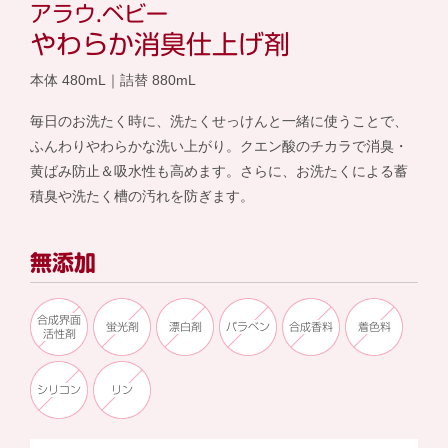
アラウ.ベビー
やわらか消臭仕上げ剤
本体 480mL｜詰替 880mL
毎日のお洗たく時に、洗たくせっけんと一緒に使うことで、
ふんわりやわらかな洗い上がり。クエン酸のチカラで消臭・
黄ばみ防止＆吸水性も高めます。さらに、お洗たくによる蓄
積臭や洗たく槽の汚れを防ぎます。
無添加
合成界面
蛍光剤
漂白剤
パラベン
合成香料
着色料
活性剤
シリコン
リン