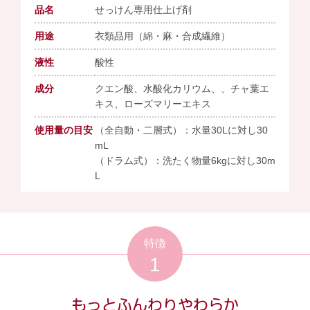
品名
せっけん専用仕上げ剤
用途
衣類品用（綿・麻・合成繊維）
液性
酸性
成分
クエン酸、水酸化カリウム、、チャ葉エ
キス、ローズマリーエキス
使用量の目安
（全自動・二層式）：水量30Lに対し30
mL
（ドラム式）：洗たく物量6kgに対し30m
L
特徴
1
もっとふんわりやわらか