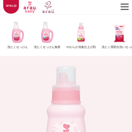
洗たくせっけん
洗たくせっけん無香
やわらか消臭仕上げ剤
洗たく用部分洗いせっ