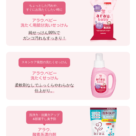
ちょっとした汚れや、
すぐにお洗たくしたい時に
アラウ.ベビー
洗たく用部分洗いせっけん
純せっけん99%で
ガンコ汚れもすっきり！
スキンケア発想の洗たくせっけん
アラウ.ベビー
洗たくせっけん
柔軟剤なしでふっくらやわらかな
仕上がり。
洗浄力・抗菌力アップ
&部屋干し臭予防
アラウ.
酸素系漂白剤