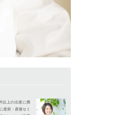
0件以上の出産に携
象に産前・産後セミ