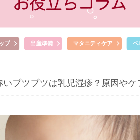
ップ
出産準備
マタニティケア
ベ
赤いブツブツは乳児湿疹？原因やケ