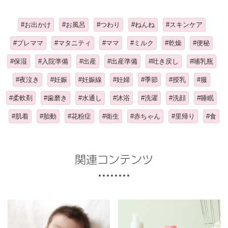
#お出かけ
#お風呂
#つわり
#ねんね
#スキンケア
#プレママ
#マタニティ
#ママ
#ミルク
#乾燥
#便秘
#保湿
#入院準備
#出産
#出産準備
#吐き戻し
#哺乳瓶
#夜泣き
#妊娠
#妊娠線
#妊婦
#季節
#授乳
#服
#柔軟剤
#歯磨き
#水通し
#沐浴
#洗濯
#洗顔
#睡眠
#肌着
#胎動
#花粉症
#衛生
#赤ちゃん
#里帰り
#食
関連コンテンツ