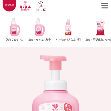
洗たくせっけん
洗たくせっけん無香
やわらか消臭仕上げ剤
洗たく用部分洗いせっ