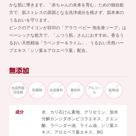
かな肌に導きます。「赤ちゃんの未来を育む」ための独自処
方で、肌ストレスの原因となる洗浄成分を残さず、肌本来の
うるおいを守ります。
ピンクのアイコンが目印の「アラウ.ベビー 泡全身ソープ」は
ベーシックな処方で、「ふつう肌」さんにおすすめ。香るう
るおい天然精油「ラベンダー＆ライム」、うるおい天然ハー
ブエキス「シソ葉＆アロエベラ葉」配合。
無添加
合成界面
アルコー
防腐剤
合成香料
着色料
鉱物油
活性剤
ル
成分
水、カリ石けん素地、グリセリン、加水
分解カンジダボンビコラエキス、クエン
酸、ラベンダー油、ライム油、シソ葉エ
キス、アロエベラ葉エキス、BG