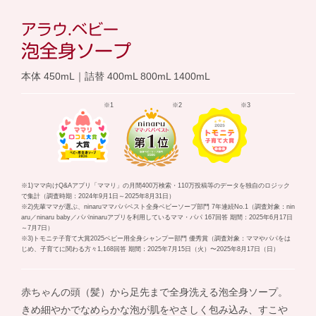
アラウ.ベビー
泡全身ソープ
本体 450mL｜詰替 400mL 800mL 1400mL
※1
※2
※3
※1)ママ向けQ&Aアプリ「ママリ」の月間400万検索・110万投稿等のデータを独自のロジック
で集計（調査時期：2024年9月1日～2025年8月31日）
※2)先輩ママが選ぶ、ninaruママパパベスト全身ベビーソープ部門 7年連続No.1（調査対象：nin
aru／ninaru baby／パパninaruアプリを利用しているママ・パパ 167回答 期間：2025年6月17日
～7月7日）
※3)トモニテ子育て大賞2025ベビー用全身シャンプー部門 優秀賞（調査対象：ママやパパをは
じめ、子育てに関わる方々1,168回答 期間：2025年7月15日（火）〜2025年8月17日（日）
赤ちゃんの頭（髪）から足先まで全身洗える泡全身ソープ。
きめ細やかでなめらかな泡が肌をやさしく包み込み、すこや