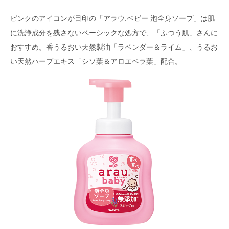
ピンクのアイコンが目印の「アラウ.ベビー 泡全身ソープ」は肌
に洗浄成分を残さないベーシックな処方で、「ふつう肌」さんに
おすすめ。香うるおい天然製油「ラベンダー＆ライム」、うるお
い天然ハーブエキス「シソ葉＆アロエベラ葉」配合。