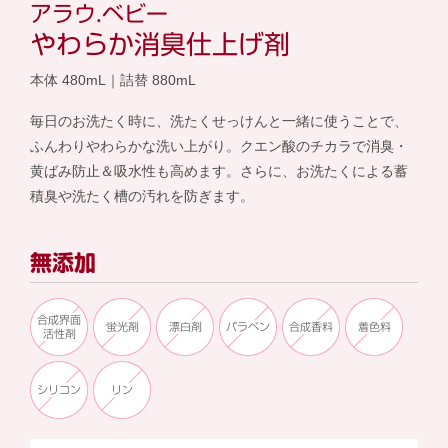
アラウ.ベビー
やわらか消臭仕上げ剤
本体 480mL｜詰替 880mL
毎日のお洗たく時に、洗たくせっけんと一緒に使うことで、
ふんわりやわらかな洗い上がり。クエン酸のチカラで消臭・
黄ばみ防止＆吸水性も高めます。さらに、お洗たくによる蓄
積臭や洗たく槽の汚れを防ぎます。
無添加
合成界面
蛍光剤
漂白剤
パラベン
合成香料
着色料
活性剤
シリコン
リン