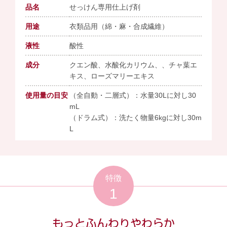
品名
せっけん専用仕上げ剤
用途
衣類品用（綿・麻・合成繊維）
液性
酸性
成分
クエン酸、水酸化カリウム、、チャ葉エ
キス、ローズマリーエキス
使用量の目安
（全自動・二層式）：水量30Lに対し30
mL
（ドラム式）：洗たく物量6kgに対し30m
L
特徴
1
もっとふんわりやわらか