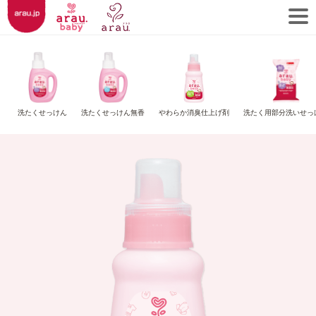
洗たくせっけん
洗たくせっけん無香
やわらか消臭仕上げ剤
洗たく用部分洗いせっ