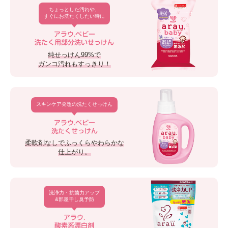
ちょっとした汚れや、
すぐにお洗たくしたい時に
アラウ.ベビー
洗たく用部分洗いせっけん
純せっけん99%で
ガンコ汚れもすっきり！
スキンケア発想の洗たくせっけん
アラウ.ベビー
洗たくせっけん
柔軟剤なしでふっくらやわらかな
仕上がり。
洗浄力・抗菌力アップ
&部屋干し臭予防
アラウ.
酸素系漂白剤