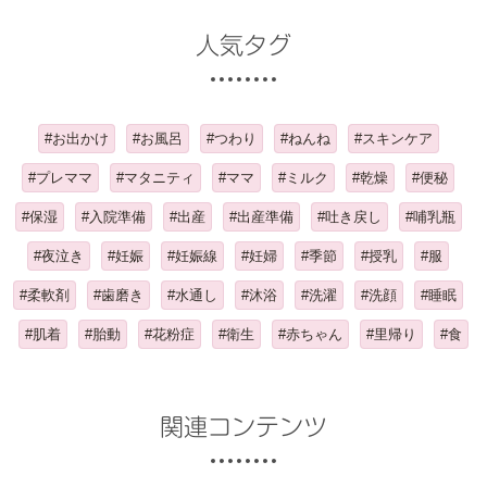
人気タグ
#お出かけ
#お風呂
#つわり
#ねんね
#スキンケア
#プレママ
#マタニティ
#ママ
#ミルク
#乾燥
#便秘
#保湿
#入院準備
#出産
#出産準備
#吐き戻し
#哺乳瓶
#夜泣き
#妊娠
#妊娠線
#妊婦
#季節
#授乳
#服
#柔軟剤
#歯磨き
#水通し
#沐浴
#洗濯
#洗顔
#睡眠
#肌着
#胎動
#花粉症
#衛生
#赤ちゃん
#里帰り
#食
関連コンテンツ