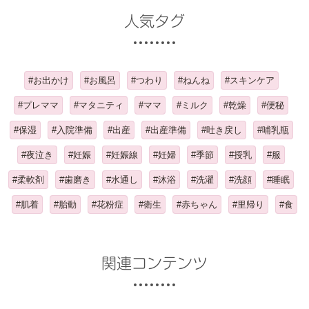
人気タグ
#お出かけ
#お風呂
#つわり
#ねんね
#スキンケア
#プレママ
#マタニティ
#ママ
#ミルク
#乾燥
#便秘
#保湿
#入院準備
#出産
#出産準備
#吐き戻し
#哺乳瓶
#夜泣き
#妊娠
#妊娠線
#妊婦
#季節
#授乳
#服
#柔軟剤
#歯磨き
#水通し
#沐浴
#洗濯
#洗顔
#睡眠
#肌着
#胎動
#花粉症
#衛生
#赤ちゃん
#里帰り
#食
関連コンテンツ