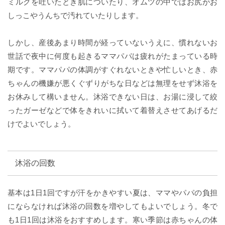
ミルクを吐いたとき肌についたり、オムツの中ではお尻がお
しっこやうんちで汚れていたりします。
しかし、産後あまり時間が経っていないうえに、慣れないお
世話で夜中に何度も起きるママパパは疲れがたまっている時
期です。ママパパの体調がすぐれないときや忙しいとき、赤
ちゃんの機嫌が悪くぐずりがちな日などは無理をせず沐浴を
お休みして構いません。沐浴できない日は、お湯に浸して絞
ったガーゼなどで体をきれいに拭いて着替えさせてあげるだ
けでよいでしょう。
沐浴の回数
基本は1日1回ですが汗をかきやすい夏は、ママやパパの負担
にならなければ沐浴の回数を増やしてもよいでしょう。冬で
も1日1回は沐浴をおすすめします。寒い季節は赤ちゃんの体