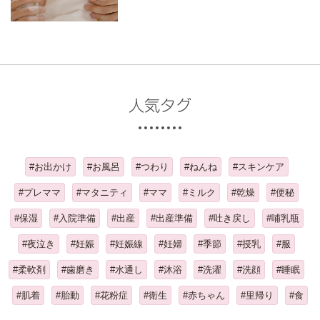
人気タグ
#お出かけ
#お風呂
#つわり
#ねんね
#スキンケア
#プレママ
#マタニティ
#ママ
#ミルク
#乾燥
#便秘
#保湿
#入院準備
#出産
#出産準備
#吐き戻し
#哺乳瓶
#夜泣き
#妊娠
#妊娠線
#妊婦
#季節
#授乳
#服
#柔軟剤
#歯磨き
#水通し
#沐浴
#洗濯
#洗顔
#睡眠
#肌着
#胎動
#花粉症
#衛生
#赤ちゃん
#里帰り
#食