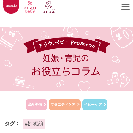
出産準備
マタニティケア
ベビーケア
タグ :
#妊娠線