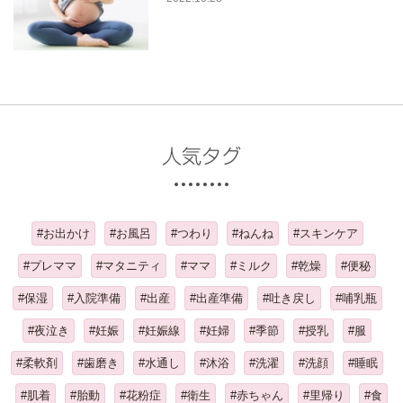
人気タグ
#お出かけ
#お風呂
#つわり
#ねんね
#スキンケア
#プレママ
#マタニティ
#ママ
#ミルク
#乾燥
#便秘
#保湿
#入院準備
#出産
#出産準備
#吐き戻し
#哺乳瓶
#夜泣き
#妊娠
#妊娠線
#妊婦
#季節
#授乳
#服
#柔軟剤
#歯磨き
#水通し
#沐浴
#洗濯
#洗顔
#睡眠
#肌着
#胎動
#花粉症
#衛生
#赤ちゃん
#里帰り
#食