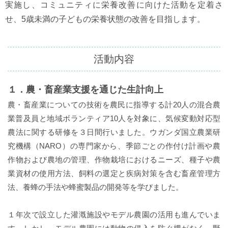
実施し、コミュニティに栄養改善に向けた活動を定着さ
せ、5歳未満の子どもの栄養状態の改善を目指します。
活動内容
１．農・畜産業支援を通じた生計向上
農・畜産業についての技術を農民に指導する計20人の混合農
業普及員と地域ボランティア10人を対象に、気候変動対応型
農法に関する研修を３日間行いました。ウガンダ国立農業研
究機構（NARO）の専門家から、季節ごとの作付け計画や農
作物および農地の管理、作物栽培におけるニーズ、種子や農
業資材の使用方法、飼料の選定と疾病対策を含む畜産管理方
法、養蜂の手法や蜂蜜製品の開発等を学びました。
１年次で設立した灌漑施設やモデル農園の活用も進んでいま