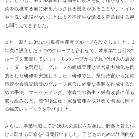
す。しかし、モデル農園には動物の侵入を防ぐ柵がなく、野
菜を収穫する前に畑を荒らされる懸念があることや、トイレ
や手洗い施設がないことによる不衛生な環境を問題視する声
も聞こえてきました。
また、新たに3つの小規模生産者グループを設立しました。1
年次に設立した５つのグループと合わせて、本事業では計8グ
ループを支援しています。8グループからそれぞれ4人の農家
リーダーを選定し、グループの組織管理と運営能力強化を目
的とした研修を実施しました。研修では、県行政官から定款
策定や会議記録等のグループ運営に必要な書類を作成するた
めの手法、マーケティング、家庭での衛生・栄養改善に係る
取り組みなど、農作物生産・家畜管理を取り巻く環境に関す
る幅広いトピックを学びました。
さらに、事業地域にて計160人の農民を対象に、貯蓄と貸し付
けに関する研修を4日間行いました。子どものための計画的な