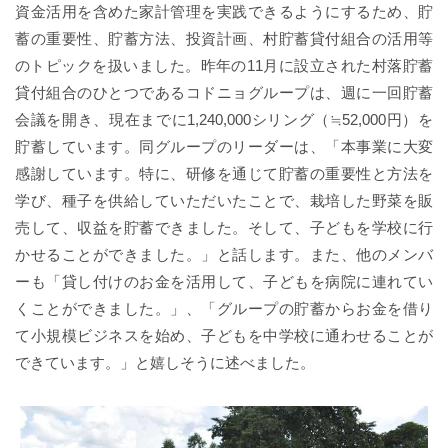
資金活用を含めた家計管理を実践できるようにするため、貯
蓄の重要性、貯蓄方法、投資計画、村貯蓄貸付組合の活用等
のトピックを扱いました。昨年の11月に設立された村落貯蓄
貸付組合のひとつであるコドニョグループは、週に一回貯蓄
会議を開き、現在までに1,240,000シリング（≒52,000円）を
貯蓄しています。同グループのリーダーは、「本事業に大変
感謝しています。特に、研修を通じて貯蓄の重要性と方法を
学び、種子を供給していただいたことで、栽培した野菜を販
売して、収益を貯蓄できました。そして、子どもを学校に行
かせることができました。」と話します。また、他のメンバ
ーも「貸し付けのお金を活用して、子どもを病院に連れてい
くことができました。」、「グループの貯蓄からお金を借り
て小規模ビジネスを始め、子どもを中学校に通わせることが
できています。」と嬉しそうに述べました。