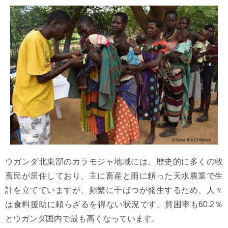
ウガンダ北東部のカラモジャ地域には、歴史的に多くの牧
畜民が居住しており、主に畜産と雨に頼った天水農業で生
計を立てていますが、頻繁に干ばつが発生するため、人々
は食料援助に頼らざるを得ない状況です。貧困率も60.2％
とウガンダ国内で最も高くなっています。