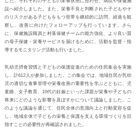
した。それぞれの子どもの栄養状態に合わせ、病院や保健施
設へ紹介しました。また、栄養不良と判断された子どもやそ
のリスクがある子どもをもつ世帯を継続的に訪問、経過を観
察し、改善に向けたフォローアップを行っています。さら
に、保健施設職員と村落保健チームの能力強化、より良い質
の母子保健・栄養サービスを届けるために、活動を監督・指
導するモニタリング活動も行いました。
乳幼児摂食習慣と子どもの保護促進のための住民集会を実施
し、計612人が参加しました。この集会では、地域住民が乳幼
児の適切な食事管理や栄養改善の重要性を学ぶとともに、児
童婚、女子教育、10代の妊娠といった課題が栄養や子どもの
将来にどのような影響を及ぼすかについて議論しました。こ
のような議論を通じて、住民全体の意識向上と行動変容を促
し、地域全体で子どもの栄養と保護を支える環境づくりを目
指すことの必要性が再確認されました。