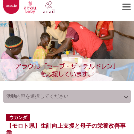
アラウ.は「セーブ・ザ・チルドレン」
を応援しています。
ウガンダ
【モロト県】生計向上支援と母子の栄養改善事
業