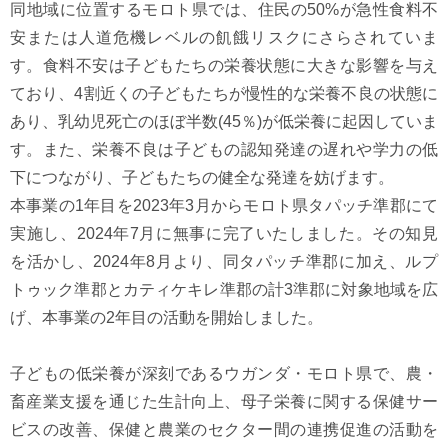
同地域に位置するモロト県では、住民の50%が急性食料不
安または人道危機レベルの飢餓リスクにさらされていま
す。食料不安は子どもたちの栄養状態に大きな影響を与え
ており、4割近くの子どもたちが慢性的な栄養不良の状態に
あり、乳幼児死亡のほぼ半数(45％)が低栄養に起因していま
す。また、栄養不良は子どもの認知発達の遅れや学力の低
下につながり、子どもたちの健全な発達を妨げます。
本事業の1年目を2023年3月からモロト県タパッチ準郡にて
実施し、2024年7月に無事に完了いたしました。その知見
を活かし、2024年8月より、同タパッチ準郡に加え、ルプ
トゥック準郡とカティケキレ準郡の計3準郡に対象地域を広
げ、本事業の2年目の活動を開始しました。
子どもの低栄養が深刻であるウガンダ・モロト県で、農・
畜産業支援を通じた生計向上、母子栄養に関する保健サー
ビスの改善、保健と農業のセクター間の連携促進の活動を