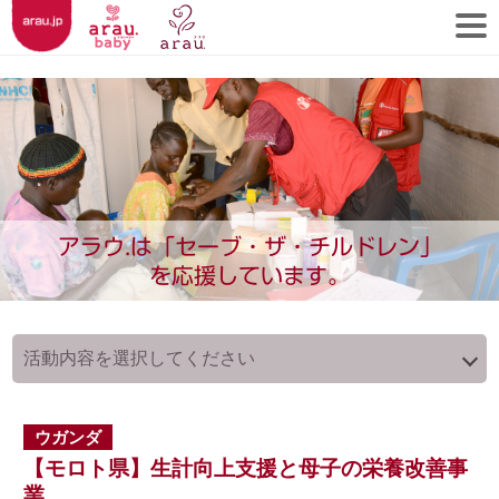
アラウ.は「セーブ・ザ・チルドレン」
を応援しています。
ウガンダ
【モロト県】生計向上支援と母子の栄養改善事
業