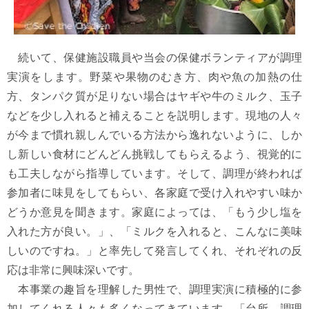
続いて、保健施設職員や当会の保健ボランティアが調理
実演をします。野菜や果物のむき方、肉や魚の加熱の仕
方、タンパク質が足りない場合はヤギや牛のミルク、玉子
などを少し入れると補えることを説明します。現地の人々
が今まで慣れ親しんでいる方法から逸れないように、しか
し新しい食材にどんどん挑戦してもらえるよう、視覚的に
も工夫しながら指導しています。そして、調理が終われば
参加者に味見をしてもらい、各家庭で受け入れやすい味か
どうか意見を聞きます。家庭によっては、「もう少し塩を
入れた方が良い。」、「ミルクを入れると、こんなに美味
しいのですね。」と率先して発言してくれ、それぞれの反
応は非常に興味深いです。
本事業の趣旨を理解した男性で、調理実演に積極的に参
加してくれる人々も多くなってきています。「台所、調理