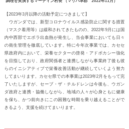
調理を実演するマーティン村長 （マリバ準郡 2022年11月）
【2023年3月以降の活動予定につきまして】
ウガンダでは、新型コロナウイルス感染防止に関する措置
（マスク着用等）は緩和されてきたものの、2022年9月には国
内中西部でエボラ出血熱が発生し、当会事業においても日々
の衛生管理を徹底しています。特に今年次事業では、カセセ
県政府内において、栄養セクターの啓発・アドボカシー強化
を目指しており、政府関係者と連携しながら事業終了後も彼
らのイニシアティブで栄養改善活動が継続していくよう努力
してまいります。カセセ県での本事業は2023年2月をもって完
了いたしますが、セーブ・ザ・チルドレンは今後も、ウガン
ダ政府と連携・協働しながら、地域の人々が心身ともに健康
を保ち、かつ前向きにこの困難な時期を乗り越えることがで
きるよう、支援を続けてまいります。