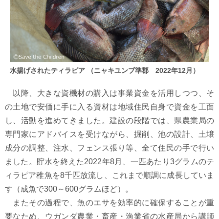
水揚げされたティラピア （ニャキユンブ準郡 2022年12月）
以降、大きな資機材の購入は事業資金を活用しつつ、そ
の土地で安価に手に入る資材は地域住民自身で資金を工面
し、活動を進めてきました。建設の段階では、県農業局の
専門家にアドバイスを受けながら、掘削、池の設計、土壌
成分の調整、注水、フェンス張り等、全て住民の手で行い
ました。貯水を終えた2022年8月、一匹あたり3グラムのテ
ィラピア稚魚を8千匹放流し、これまで順調に成長していま
す（成魚で300～600グラムほど）。
またその過程で、魚のエサを効率的に確保することが重
要なため、ウガンダ農業・畜産・漁業省の水産局から講師