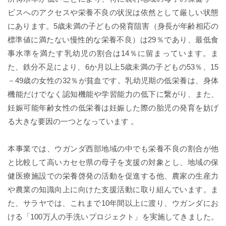
ビスへのアクセスや栄養不良の状況は依然として厳しい状態
にあります。5歳未満の子どもの発育阻害（身長が年齢相応の
標準値に満たない慢性的な栄養不良）は29％であり、最低食
事水準を満たす乳幼児の割合は14％に留まっています。ま
た、鉄分不足により、6か月以上5歳未満の子どもの53％、15
－49歳の女性の32％が貧血です。乳幼児期の低栄養は、身体
機能だけでなく認知機能や学習能力の低下に繋がり、また、
妊娠可能年齢女性の低栄養は妊娠した際の胎児の発育を妨げ
る大きな要因の一つとなっています 。
本事業では、ウガンダ西部地域の中でも栄養不良の割合が他
と比較して高いカセセ県の母子を支援の対象とし、地域の保
健医療施設での栄養啓発の活動を促進する他、農家の生産力
や農業の知識向上に向けた支援活動に取り組んでいます。ま
た、サラヤでは、これまで10年間以上に渡り、ウガンダにお
ける「100万人の手洗いプロジェクト」を実施してきました。