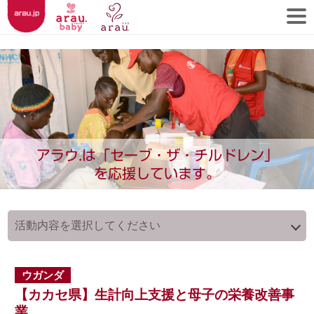
アラウ.は「セーブ・ザ・チルドレン」
を応援しています。
ウガンダ
【カカセ県】生計向上支援と母子の栄養改善事
業