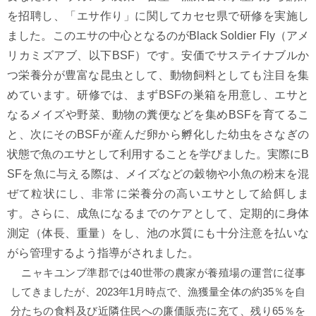
を招聘し、「エサ作り」に関してカセセ県で研修を実施し
ました。このエサの中心となるのがBlack Soldier Fly（アメ
リカミズアブ、以下BSF）です。安価でサステイナブルか
つ栄養分が豊富な昆虫として、動物飼料としても注目を集
めています。研修では、まずBSFの巣箱を用意し、エサと
なるメイズや野菜、動物の糞便などを集めBSFを育てるこ
と、次にそのBSFが産んだ卵から孵化した幼虫をさなぎの
状態で魚のエサとして利用することを学びました。実際にB
SFを魚に与える際は、メイズなどの穀物や小魚の粉末を混
ぜて粒状にし、非常に栄養分の高いエサとして給餌しま
す。さらに、成魚になるまでのケアとして、定期的に身体
測定（体長、重量）をし、池の水質にも十分注意を払いな
がら管理するよう指導がされました。
ニャキユンブ準郡では40世帯の農家が養殖場の運営に従事
してきましたが、2023年1月時点で、漁獲量全体の約35％を自
分たちの食料及び近隣住民への廉価販売に充て、残り65％を