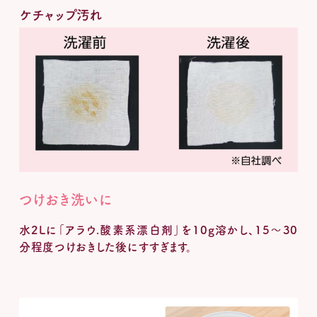
つけおき洗いに
水2Lに「アラウ.酸素系漂白剤」を10g溶かし、15～30
分程度つけおきした後にすすぎます。