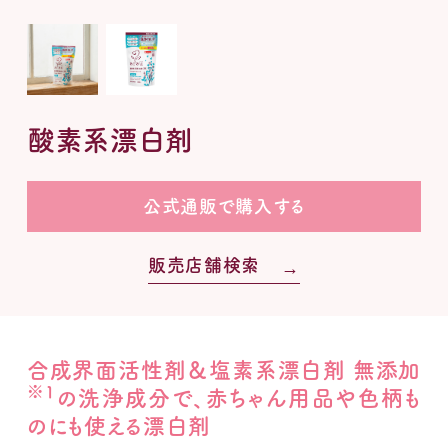
販売店舗検索
利用規約
個人情報保護方針
メルマガ登録・変更・退会
公式通販
酸素系漂白剤
Global
公式通販で購入する
販売店舗検索
合成界面活性剤＆塩素系漂白剤 無添加
※1
の洗浄成分で、赤ちゃん用品や色柄も
のにも使える漂白剤