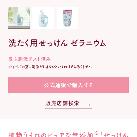
販売店舗検索
利用規約
個人情報保護方針
メルマガ登録・変更・退会
公式通販
洗たく用せっけん ゼラニウム
Global
皮ふ刺激テスト済み
※すべての方に刺激がおきないというわけではありません
公式通販で購入する
販売店舗検索
※1
植物うまれのピュアな無添加
せっけん