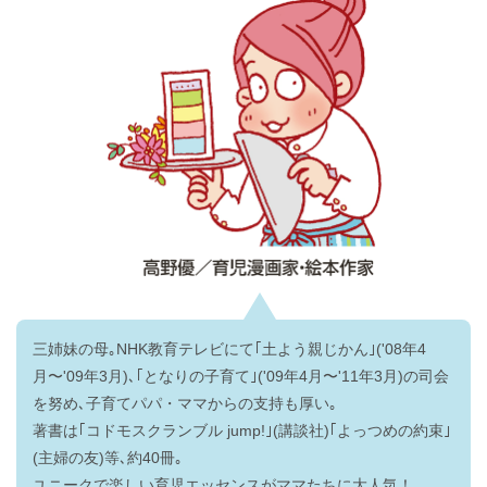
三姉妹の母｡NHK教育テレビにて｢土よう親じかん｣('08年4
月〜'09年3月)､｢となりの子育て｣('09年4月〜'11年3月)の司会
を努め､子育てパパ・ママからの支持も厚い｡
著書は｢コドモスクランブル jump!｣(講談社)｢よっつめの約束｣
(主婦の友)等､約40冊｡
ユニークで楽しい育児エッセンスがママたちに大人気！