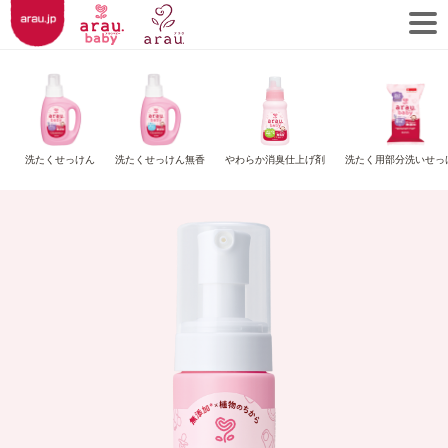
洗たくせっけん
洗たくせっけん無香
やわらか消臭仕上げ剤
洗たく用部分洗いせっ