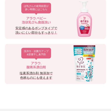
ほ乳びんの使用頻度が
多い時期にはこちら
アラウ.ベビー
泡ほ乳びん食器洗い
安定感のあるポンプタイプで
洗いにくい部分もすっきり！
洗浄力・抗菌力アップ
&部屋干し臭予防
アラウ.
酸素系漂白剤
塩素系漂白剤 無添加で
色柄ものにも使えます