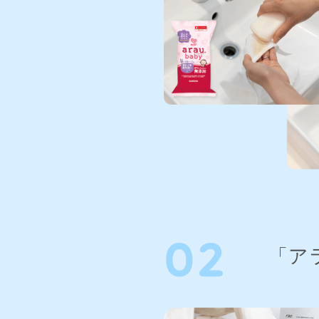
02
「ア