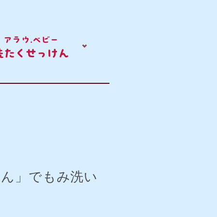
アラウ.ベビー
洗たくせっけん
けん」でもみ洗い