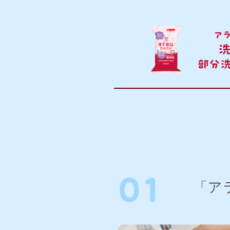
ア
部分
01
「ア