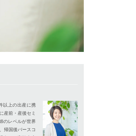
0件以上の出産に携
象に産前・産後セミ
師のレベルが世界
活、帰国後バースコ