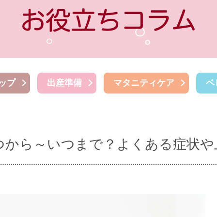
ップ
出産準備
マタニティケア
ベ
つから～いつまで？よくある症状や