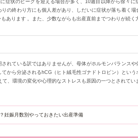
ろに症状のピークを迎える場合が多く、10週目以降から徐々に
わりの終わり方にも個人差があり、しだいに症状が落ち着く場
ンもあります 。また、少数ながらも出産直前までつわりが続く
明されている訳ではありませんが、母体がホルモンバランスや
してから分泌されるhCG（ヒト絨毛性ゴナドトロピン）という
加えて、環境の変化や心理的なストレスも原因の一つとされてい
？妊娠月数別やっておきたい出産準備