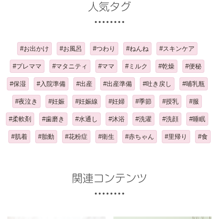
人気タグ
#お出かけ
#お風呂
#つわり
#ねんね
#スキンケア
#プレママ
#マタニティ
#ママ
#ミルク
#乾燥
#便秘
#保湿
#入院準備
#出産
#出産準備
#吐き戻し
#哺乳瓶
#夜泣き
#妊娠
#妊娠線
#妊婦
#季節
#授乳
#服
#柔軟剤
#歯磨き
#水通し
#沐浴
#洗濯
#洗顔
#睡眠
#肌着
#胎動
#花粉症
#衛生
#赤ちゃん
#里帰り
#食
関連コンテンツ