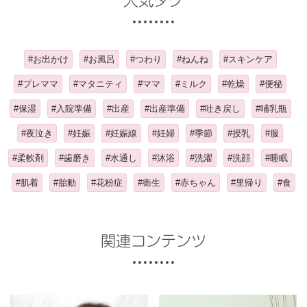
人気タグ
#お出かけ
#お風呂
#つわり
#ねんね
#スキンケア
#プレママ
#マタニティ
#ママ
#ミルク
#乾燥
#便秘
#保湿
#入院準備
#出産
#出産準備
#吐き戻し
#哺乳瓶
#夜泣き
#妊娠
#妊娠線
#妊婦
#季節
#授乳
#服
#柔軟剤
#歯磨き
#水通し
#沐浴
#洗濯
#洗顔
#睡眠
#肌着
#胎動
#花粉症
#衛生
#赤ちゃん
#里帰り
#食
関連コンテンツ