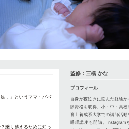
監修：三橋 かな
プロフィール
不足…」というママ・パパ
自身が夜泣きに悩んだ経験か
際資格を取得。小・中・高校
育士養成系大学での講師活動
睡眠講座も開講。instagr
で？乗り越えるために知っ