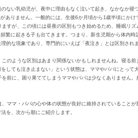
題のない乳幼児が、夜中に理由もなく泣いて起き、なかなか寝つ
義がありません。一般的には、生後6か月頃から1歳半頃にか
りますが、この頃には昼夜の区別もつき始めるため、睡眠リズ
して頻繁に起きる子も出てきます。つまり、新生児期から体内時
生理的な現象であり、専門的にいえば「夜泣き」とは区別され
、このような区別はあまり関係ないかもしれませんね。寝る前
何をしても泣き止まない」という状態は、ママやパパにとって
子を前に、困り果ててしまうママやパパは少なくありません。
は、ママ・パパの心や体の状態が良好に維持されていることが
方法を、次から順にご紹介します。